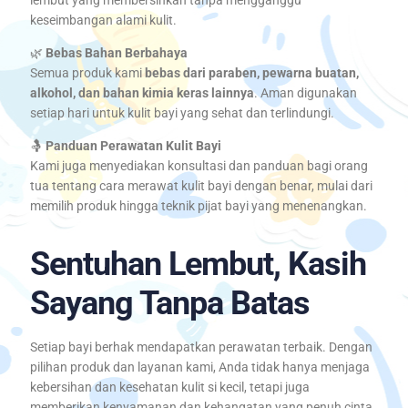
lembut yang membersihkan tanpa mengganggu
keseimbangan alami kulit.
🌿
Bebas Bahan Berbahaya
Semua produk kami
bebas dari paraben, pewarna buatan,
alkohol, dan bahan kimia keras lainnya
. Aman digunakan
setiap hari untuk kulit bayi yang sehat dan terlindungi.
🤱
Panduan Perawatan Kulit Bayi
Kami juga menyediakan konsultasi dan panduan bagi orang
tua tentang cara merawat kulit bayi dengan benar, mulai dari
memilih produk hingga teknik pijat bayi yang menenangkan.
Sentuhan Lembut, Kasih
Sayang Tanpa Batas
Setiap bayi berhak mendapatkan perawatan terbaik. Dengan
pilihan produk dan layanan kami, Anda tidak hanya menjaga
kebersihan dan kesehatan kulit si kecil, tetapi juga
memberikan kenyamanan dan kehangatan yang penuh cinta.