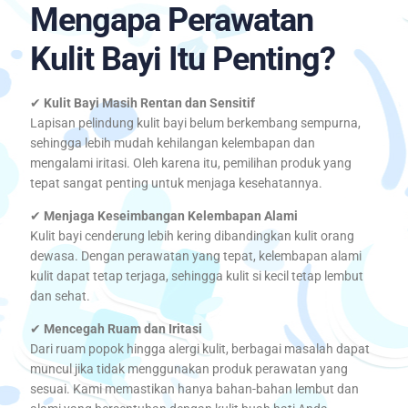
Mengapa Perawatan
Kulit Bayi Itu Penting?
✔
Kulit Bayi Masih Rentan dan Sensitif
Lapisan pelindung kulit bayi belum berkembang sempurna,
sehingga lebih mudah kehilangan kelembapan dan
mengalami iritasi. Oleh karena itu, pemilihan produk yang
tepat sangat penting untuk menjaga kesehatannya.
✔
Menjaga Keseimbangan Kelembapan Alami
Kulit bayi cenderung lebih kering dibandingkan kulit orang
dewasa. Dengan perawatan yang tepat, kelembapan alami
kulit dapat tetap terjaga, sehingga kulit si kecil tetap lembut
dan sehat.
✔
Mencegah Ruam dan Iritasi
Dari ruam popok hingga alergi kulit, berbagai masalah dapat
muncul jika tidak menggunakan produk perawatan yang
sesuai. Kami memastikan hanya bahan-bahan lembut dan