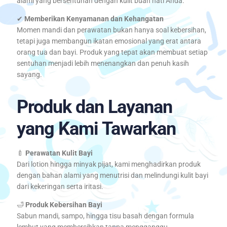
alami yang bersentuhan dengan kulit buah hati Anda.
✔
Memberikan Kenyamanan dan Kehangatan
Momen mandi dan perawatan bukan hanya soal kebersihan,
tetapi juga membangun ikatan emosional yang erat antara
orang tua dan bayi. Produk yang tepat akan membuat setiap
sentuhan menjadi lebih menenangkan dan penuh kasih
sayang.
Produk dan Layanan
yang Kami Tawarkan
🍼
Perawatan Kulit Bayi
Dari lotion hingga minyak pijat, kami menghadirkan produk
dengan bahan alami yang menutrisi dan melindungi kulit bayi
dari kekeringan serta iritasi.
🛁
Produk Kebersihan Bayi
Sabun mandi, sampo, hingga tisu basah dengan formula