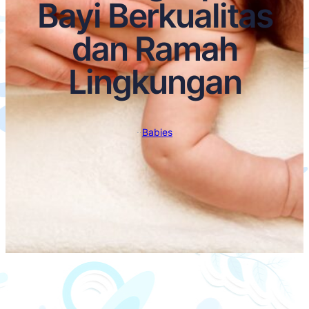
Bayi Berkualitas
dan Ramah
Lingkungan
·
·
Babies