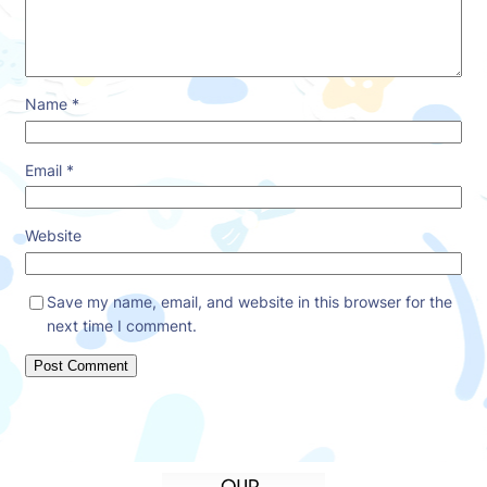
Name
*
Email
*
Website
Save my name, email, and website in this browser for the
next time I comment.