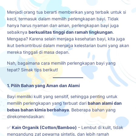
Menjadi orang tua berarti memberikan yang terbaik untuk si
kecil, termasuk dalam memilih perlengkapan bayi. Tidak
hanya harus nyaman dan aman, perlengkapan bayi juga
sebaiknya
berkualitas tinggi dan ramah lingkungan
.
Mengapa? Karena selain menjaga kesehatan bayi, kita juga
ikut berkontribusi dalam menjaga kelestarian bumi yang akan
mereka tinggali di masa depan.
Nah, bagaimana cara memilih perlengkapan bayi yang
tepat? Simak tips berikut!
1. Pilih Bahan yang Aman dan Alami
Bayi memiliki kulit yang sensitif, sehingga penting untuk
memilih perlengkapan yang terbuat dari
bahan alami dan
bebas bahan kimia berbahaya
. Beberapa bahan yang
direkomendasikan:
✅
Kain Organik (Cotton/Bamboo)
– Lembut di kulit, tidak
mengandung zat pewarna sintetis, dan lebih ramah